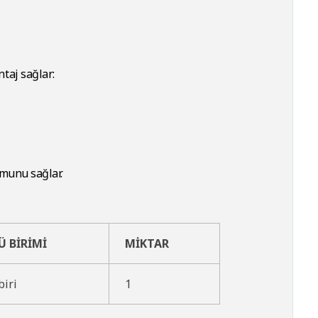
taj sağlar:
umunu sağlar.
Ü BİRİMİ
MİKTAR
biri
1