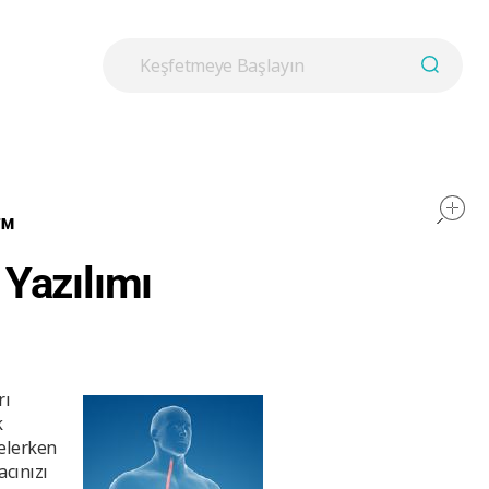
™
 Yazılımı
rı
k
elerken
acınızı