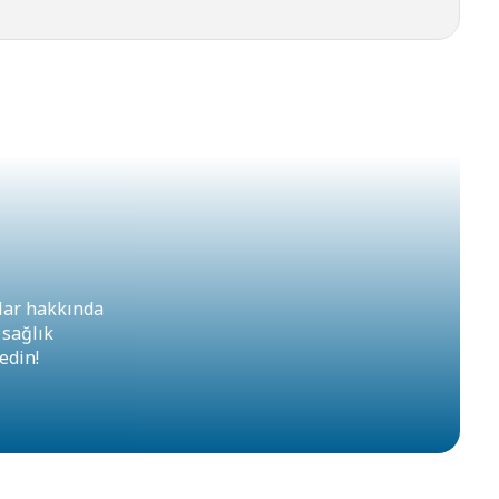
lar hakkında
 sağlık
edin!