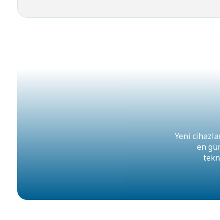
Yeni cihazl
en gün
tekn