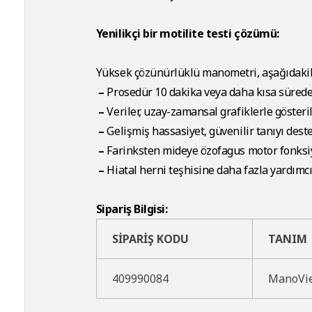
Yenilikçi bir motilite testi çözümü:
Yüksek çözünürlüklü manometri, aşağıdakile
–
Prosedür 10 dakika veya daha kısa sürede 
–
Veriler, uzay-zamansal grafiklerle gösteril
–
Gelişmiş hassasiyet, güvenilir tanıyı dest
–
Farinksten mideye özofagus motor fonksiy
–
Hiatal herni teşhisine daha fazla yardımc
Sipariş Bilgisi:
SİPARİŞ KODU
TANIM
409990084
ManoVie