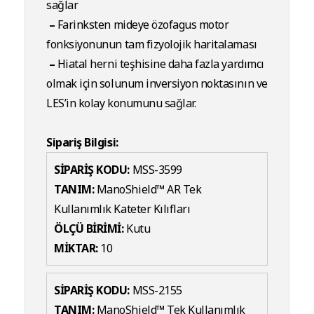
sağlar
–
Farinksten mideye özofagus motor
fonksiyonunun tam fizyolojik haritalaması
–
Hiatal herni teşhisine daha fazla yardımcı
olmak için solunum inversiyon noktasının ve
LES’in kolay konumunu sağlar.
Sipariş Bilgisi:
SİPARİŞ KODU:
MSS-3599
TANIM:
ManoShield™ AR Tek
Kullanımlık Kateter Kılıfları
ÖLÇÜ BİRİMİ:
Kutu
MİKTAR:
10
SİPARİŞ KODU:
MSS-2155
TANIM:
ManoShield™ Tek Kullanımlık