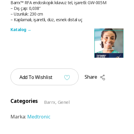
Barrx™ RFA endoskopik kılavuz tel, işaretli: GW-005M
– Dış çap: 0,038″
– Uzunluk: 230 cm
– Kaplamalı, işaretli, düz, esnek distal uç
Katalog →
Share
Add To Wishlist
Categories
Barrx
,
Genel
Marka:
Medtronic