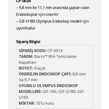
CP-002A
– 9,8 mm ile 11,1 mm arasında çapları olan
Endoskoplar için önerilir
– GIF-H180 Olympus Endoskop modeli için
uyumludur.
Sipariş Bilgisi
SİPARİŞ KODU:
CP-001A
TANIM:
Barrx™ RFA Temizleme
Kapakları
BOYUT:
Küçük
ÖNERİLEN ENDOSKOP ÇAPI:
8,8 mm
ila 9,7 mm
UYUMLU OLYMPUS ENDOSKOP
MODELLERİ:
GIF-160, GIF-Q180, GIF-
Q160
MİKTAR:
10’lu kutu