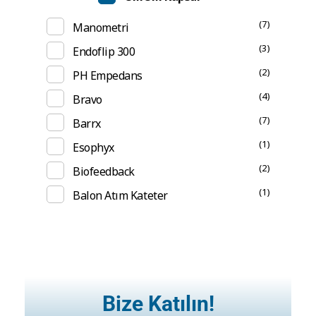
(7)
Manometri
(3)
Endoflip 300
(2)
PH Empedans
(4)
Bravo
(7)
Barrx
(1)
Esophyx
(2)
Biofeedback
(1)
Balon Atım Kateter
Bize Katılın!